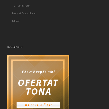
Të Famshëm
Këngë Popullore
Music
Submit Video