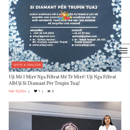
SPOTE & TRAILERA
Uji Më I Mirë Nga Filtrat Më Të Mirë! Uji Nga Filtrat
AlbUji Si Diamant Për Trupin Tuaj!
Mar 15,2024
1
6