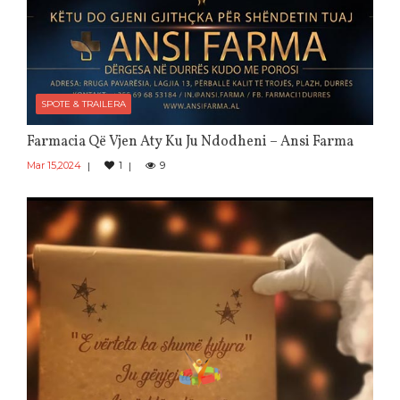
SPOTE & TRAILERA
Farmacia Që Vjen Aty Ku Ju Ndodheni – Ansi Farma
Mar 15,2024
1
9