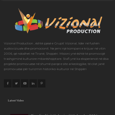
Vizional Production , është pjesë e Grupit Vizional, lider në fushën
audioviziuale dhe promocionit. Ne jemi një kompani e krijuar në vitin
2006, që ndodhet në Tiranë, Shqipëri. Misioni ynë është të promovojë
trashgiminë kulturore mbarëshqiptare. Stafi ynë ka eksperiencë në disa
projekte promovuese në shumë parqe e site arkeologjike, të cilat janë
promovuese për turizmin historiko-kulturor në Shqipëri
Latest Video