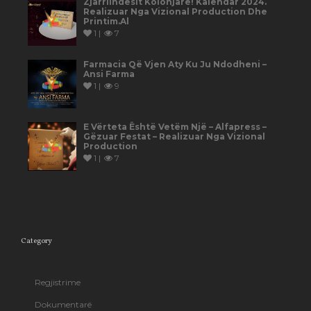
Zjarrlindësit Kolonjarë! Kalendar 2024.
Realizuar Nga Vizional Production Dhe
Printim.al
1 |
7
Farmacia Që Vjen Aty Ku Ju Ndodheni –
Ansi Farma
1 |
9
E Vërteta Është Vetëm Një – Alfapress –
Gëzuar Festat – Realizuar Nga Vizional
Production
1 |
7
Category
Regjistrime
Dokumentarë