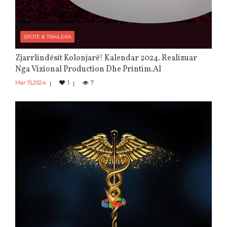
SPOTE & TRAILERA
Zjarrlindësit Kolonjarë! Kalendar 2024. Realizuar
Nga Vizional Production Dhe Printim.al
Mar 15,2024
1
7