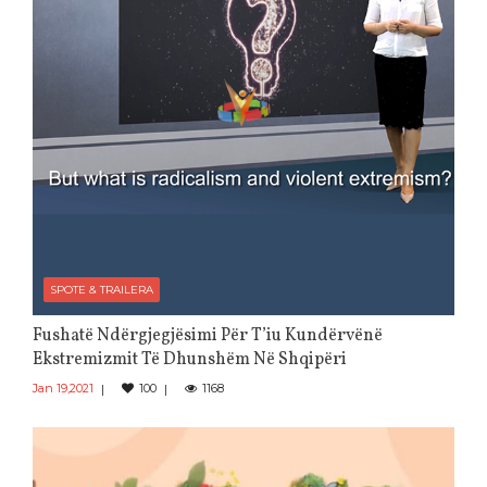
SPOTE & TRAILERA
Fushatë Ndërgjegjësimi Për T’iu Kundërvënë
Ekstremizmit Të Dhunshëm Në Shqipëri
Jan 19,2021
100
1168