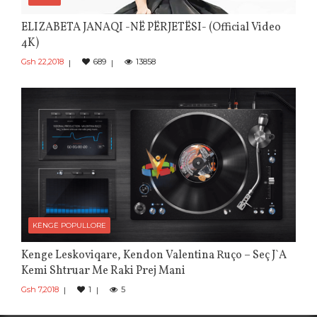
ELIZABETA JANAQI -NË PËRJETËSI- (Official Video
4K)
Gsh 22,2018
689
13858
KËNGË POPULLORE
Kenge Leskoviqare, Kendon Valentina Ruço – Seç J`a
Kemi Shtruar Me Raki Prej Mani
Gsh 7,2018
1
5