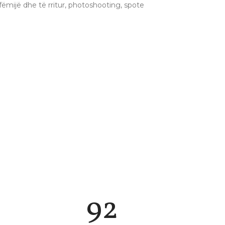
ëmijë dhe të rritur, photoshooting, spote
105