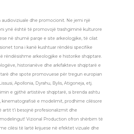
ën audioviziuale dhe promocionit. Ne jemi një
ioni ynë është të promovojë trashgiminë kulturore
se në shumë parqe e site arkeologjike, të cilat
sionet tona i kanë kushtuar rëndësi specifike
rëndësishme arkeologjike e historike shqiptare.
eologëve, historianëve dhe arkifakteve shqiptarë e
ntarë dhe spote promovuese për tregun europian
susi, Apollonia, Dyrahu, Bylis, Atigoneja, etj.
in e gjithë artistëve shqiptarë, si brenda ashtu
s, kinematografisë e modelimit, prodhime cilësore
 artit t’i besojnë profesionalizmit dhe
të modelingut! Vizional Production ofron shërbim të
me cilësi të lartë krijuese në efektet vizuale dhe