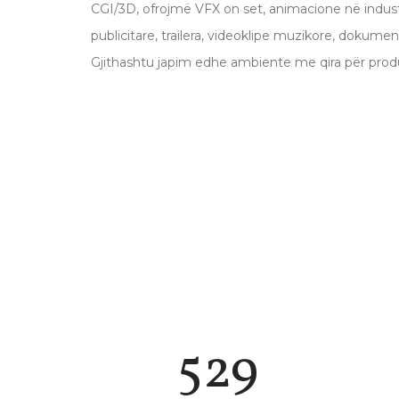
CGI/3D, ofrojmë VFX on set, animacione në indust
publicitare, trailera, videoklipe muzikore, dokume
Gjithashtu japim edhe ambiente me qira për prod
599