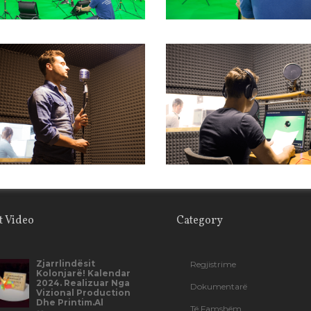
t Video
Category
Zjarrlindësit
Regjistrime
Kolonjarë! Kalendar
2024. Realizuar Nga
Dokumentarë
Vizional Production
Dhe Printim.al
Të Famshëm