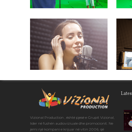
Lates
Vizional Production , është pjesë e Grupit Vizional,
lider në fushën audioviziuale dhe promocionit. Ne
jemi një kompani e krijuar në vitin 2006, që