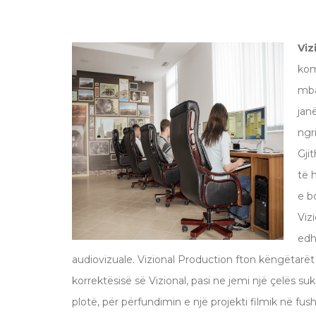
Viz
kom
mba
jan
ngr
Gji
të 
e b
Viz
edh
audiovizuale. Vizional Production fton këngëtarët e
korrektësisë së Vizional, pasi ne jemi një çelës s
plotë, për përfundimin e një projekti filmik në fus