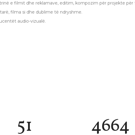
rinë e filmit dhe reklamave, editim, kompozim për projekte për f
ntarë, filma si dhe dublime të ndryshme.
ucentët audio-vizualë.
58
5281