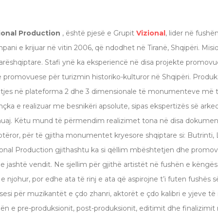
ional Production
, është pjesë e Grupit
Vizional
, lider në fush
pani e krijuar në vitin 2006, që ndodhet në Tiranë, Shqipëri. Mis
rëshqiptare. Stafi ynë ka eksperiencë në disa projekte promovue
ë promovuese për turizmin historiko-kulturor në Shqipëri. Produk
itjes në plateforma 2 dhe 3 dimensionale të monumenteve më të 
thçka e realizuar me besnikëri apsolute, sipas ekspertizës së ark
huaj. Këtu mund të përmendim realizimet tona në disa dokume
otëror, për të gjitha monumentet kryesore shqiptare si: Butrinti, Lis
ional Production gjithashtu ka si qëllim mbështetjen dhe promovim
e jashtë vendit. Ne sjellim për gjithë artistët në fushën e këngë
 njohur, por edhe ata të rinj e ata që aspirojne t’i futen fushës së
uksesi për muzikantët e çdo zhanri, aktorët e çdo kalibri e yjeve 
hën e pre-produksionit, post-produksionit, editimit dhe finalizimit 